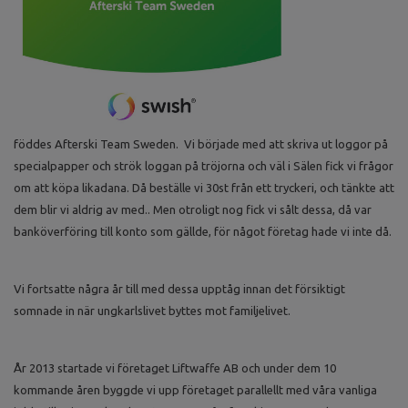
föddes Afterski Team Sweden. Vi började med att skriva ut loggor på
specialpapper och strök loggan på tröjorna och väl i Sälen fick vi frågor
om att köpa likadana. Då beställe vi 30st från ett tryckeri, och tänkte att
dem blir vi aldrig av med.. Men otroligt nog fick vi sålt dessa, då var
banköverföring till konto som gällde, för något företag hade vi inte då.
Vi fortsatte några år till med dessa upptåg innan det försiktigt
somnade in när ungkarlslivet byttes mot familjelivet.
År 2013 startade vi företaget Liftwaffe AB och under dem 10
kommande åren byggde vi upp företaget parallellt med våra vanliga