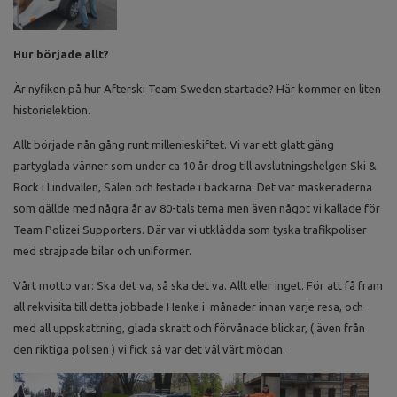
Hur började allt?
Är nyfiken på hur Afterski Team Sweden startade? Här kommer en liten
historielektion.
Allt började nån gång runt millenieskiftet. Vi var ett glatt gäng
partyglada vänner som under ca 10 år drog till avslutningshelgen Ski &
Rock i Lindvallen, Sälen och festade i backarna. Det var maskeraderna
som gällde med några år av 80-tals tema men även något vi kallade för
Team Polizei Supporters. Där var vi utklädda som tyska trafikpoliser
med strajpade bilar och uniformer.
Vårt motto var: Ska det va, så ska det va. Allt eller inget. För att få fram
all rekvisita till detta jobbade Henke i månader innan varje resa, och
med all uppskattning, glada skratt och förvånade blickar, ( även från
den riktiga polisen ) vi fick så var det väl värt mödan.