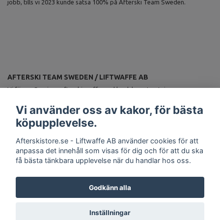
jobb, tills vi 2023 kunde satsa 100% på Afterski Team Sweden.
AFTERSKI TEAM SWEDEN / LIFTWAFFE AB
Vi förser Sveriges afterskiproffs med landslagsutrustning.
ANMÄL DIG TILL VÅRT NYHETSBREV
Vi använder oss av kakor, för bästa
Prenumerera
köpupplevelse.
Afterskistore.se - Liftwaffe AB använder cookies för att
anpassa det innehåll som visas för dig och för att du ska
få bästa tänkbara upplevelse när du handlar hos oss.
Godkänn alla
Inställningar
© Copyright Afterskistore.se - Liftwaffe AB