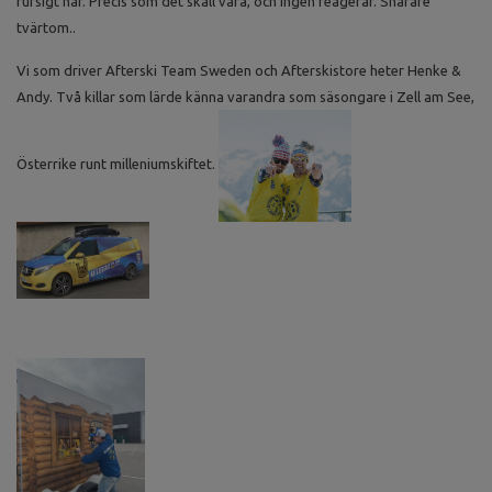
rufsigt hår. Precis som det skall vara, och ingen reagerar. Snarare
tvärtom..
Vi som driver Afterski Team Sweden och Afterskistore heter Henke &
Andy. Två killar som lärde känna varandra som säsongare i Zell am See,
Österrike runt milleniumskiftet.