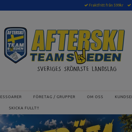
Fraktfritt från 599kr
CESSOARER
FÖRETAG / GRUPPER
OM OSS
KUNDSE
SKICKA FULLT!!