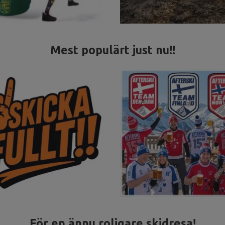
Mest populärt just nu!!
För en ännu roligare skidresa!