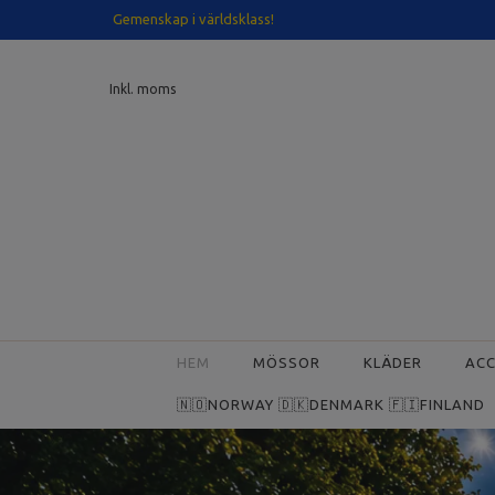
Gemenskap i världsklass!
Inkl. moms
HEM
MÖSSOR
KLÄDER
AC
🇳🇴NORWAY 🇩🇰DENMARK 🇫🇮FINLAND