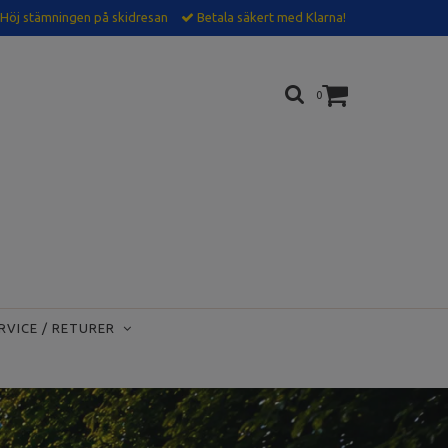
Höj stämningen på skidresan
Betala säkert med Klarna!
0
RVICE / RETURER