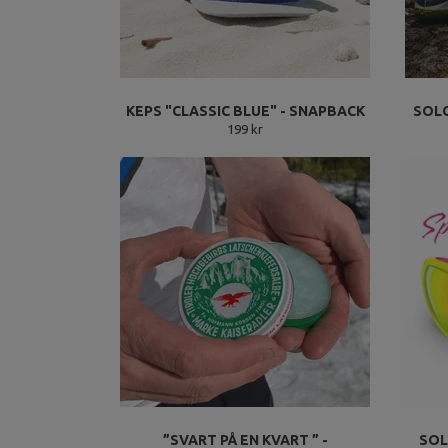
KEPS "CLASSIC BLUE" - SNAPBACK
SOL
199 kr
”SVART PÅ EN KVART ” -
SOL