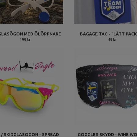
GLASÖGON MED ÖLÖPPNARE
BAGAGE TAG - "LÄTT PAC
199 kr
49 kr
 / SKIDGLASÖGON - SPREAD
GOGGLES SKYDD - WINE W