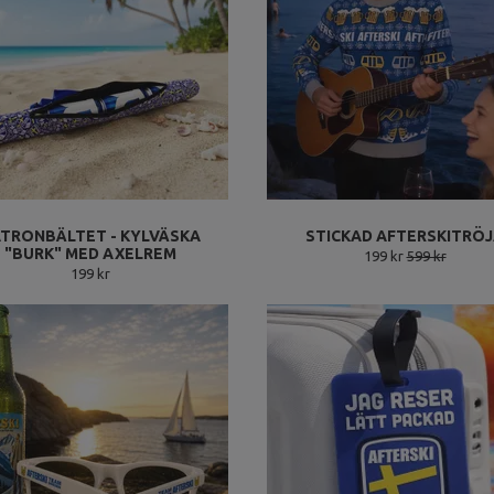
TRONBÄLTET - KYLVÄSKA
STICKAD AFTERSKITRÖ
"BURK" MED AXELREM
199 kr
599 kr
199 kr