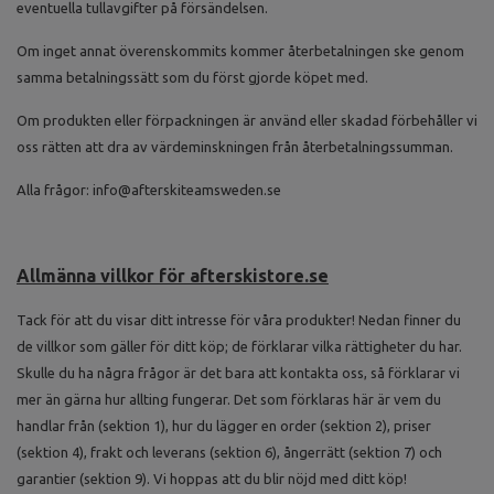
eventuella tullavgifter på försändelsen.
Om inget annat överenskommits kommer återbetalningen ske genom
samma betalningssätt som du först gjorde köpet med.
Om produkten eller förpackningen är använd eller skadad förbehåller vi
oss rätten att dra av värdeminskningen från återbetalningssumman.
Alla frågor:
info@afterskiteamsweden.se
Allmänna villkor för afterskistore.se
Tack för att du visar ditt intresse för våra produkter! Nedan finner du
de villkor som gäller för ditt köp; de förklarar vilka rättigheter du har.
Skulle du ha några frågor är det bara att kontakta oss, så förklarar vi
mer än gärna hur allting fungerar. Det som förklaras här är vem du
handlar från (sektion 1), hur du lägger en order (sektion 2), priser
(sektion 4), frakt och leverans (sektion 6), ångerrätt (sektion 7) och
garantier (sektion 9). Vi hoppas att du blir nöjd med ditt köp!