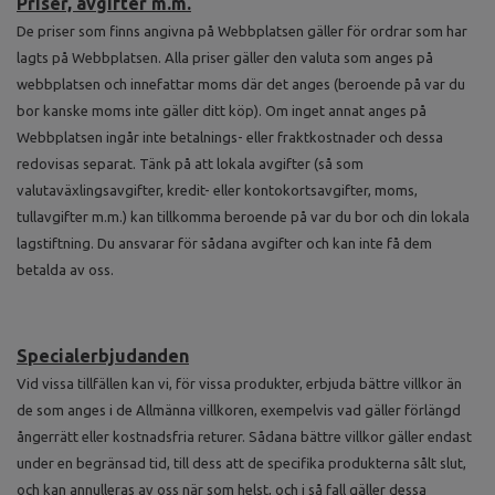
Priser, avgifter m.m.
De priser som finns angivna på Webbplatsen gäller för ordrar som har
lagts på Webbplatsen. Alla priser gäller den valuta som anges på
webbplatsen och innefattar moms där det anges (beroende på var du
bor kanske moms inte gäller ditt köp). Om inget annat anges på
Webbplatsen ingår inte betalnings- eller fraktkostnader och dessa
redovisas separat. Tänk på att lokala avgifter (så som
valutaväxlingsavgifter, kredit- eller kontokortsavgifter, moms,
tullavgifter m.m.) kan tillkomma beroende på var du bor och din lokala
lagstiftning. Du ansvarar för sådana avgifter och kan inte få dem
betalda av oss.
Specialerbjudanden
Vid vissa tillfällen kan vi, för vissa produkter, erbjuda bättre villkor än
de som anges i de Allmänna villkoren, exempelvis vad gäller förlängd
ångerrätt eller kostnadsfria returer. Sådana bättre villkor gäller endast
under en begränsad tid, till dess att de specifika produkterna sålt slut,
och kan annulleras av oss när som helst, och i så fall gäller dessa