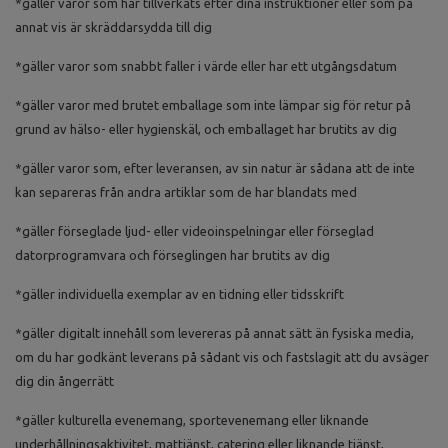
*gäller varor som har tillverkats efter dina instruktioner eller som på
annat vis är skräddarsydda till dig
*gäller varor som snabbt faller i värde eller har ett utgångsdatum
*gäller varor med brutet emballage som inte lämpar sig för retur på
grund av hälso- eller hygienskäl, och emballaget har brutits av dig
*gäller varor som, efter leveransen, av sin natur är sådana att de inte
kan separeras från andra artiklar som de har blandats med
*gäller förseglade ljud- eller videoinspelningar eller förseglad
datorprogramvara och förseglingen har brutits av dig
*gäller individuella exemplar av en tidning eller tidsskrift
*gäller digitalt innehåll som levereras på annat sätt än fysiska media,
om du har godkänt leverans på sådant vis och fastslagit att du avsäger
dig din ångerrätt
*gäller kulturella evenemang, sportevenemang eller liknande
underhållningsaktivitet, mattjänst, catering eller liknande tjänst,