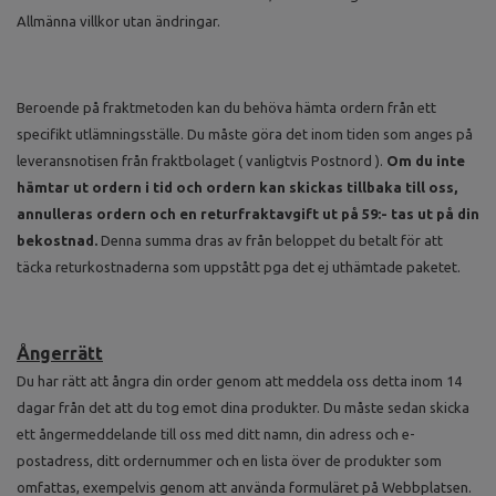
Allmänna villkor utan ändringar.
Beroende på fraktmetoden kan du behöva hämta ordern från ett
specifikt utlämningsställe. Du måste göra det inom tiden som anges på
leveransnotisen från fraktbolaget ( vanligtvis Postnord ).
Om du inte
hämtar ut ordern i tid och ordern kan skickas tillbaka till oss,
annulleras ordern och en returfraktavgift ut på 59:- tas ut på din
bekostnad.
Denna summa dras av från beloppet du betalt för att
täcka returkostnaderna som uppstått pga det ej uthämtade paketet.
Ångerrätt
Du har rätt att ångra din order genom att meddela oss detta inom 14
dagar från det att du tog emot dina produkter. Du måste sedan skicka
ett ångermeddelande till oss med ditt namn, din adress och e-
postadress, ditt ordernummer och en lista över de produkter som
omfattas, exempelvis genom att använda formuläret på Webbplatsen.