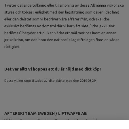
Tvister gällande tolkning eller tillämpning av dessa Allmänna villkor ska
styras och tolkas i enlighet med den lagstiftning som gäller i det land
eller den delstat som vi bedriver våra affärer från, och ska icke-
exklusivt bedömas av domstol där vi har vårt säte. "Icke-exklusivt
bedömas" betyder att du kan väcka ett mål mot oss inom en annan
jurisdiktion, om det inom den nationella lagstiftningen finns en sådan
rättighet.
Det var allt! Vi hoppas att du är nöjd med ditt köp!
Dessa villkor upprättades av afterskistore.se den 2019-03-29
AFTERSKI TEAM SWEDEN / LIFTWAFFE AB
Vi förser Sveriges afterskiproffs med landslagsutrustning.
ANMÄL DIG TILL VÅRT NYHETSBREV