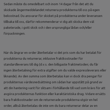
Sedan måste du omedelbart och inom 14 dagar från det att du
skickade ångermeddelandet returnera produkterna till oss på egen
bekostnad. Du ansvarar för skicket på produkterna under leveransen
tillbaka till oss, därför rekommenderar vi dig att skicka dem väl
paketerade, i gott skick och i den ursprungliga lådan och/eller
förpackningen.
När du ångrar en order återbetalar vi det pris som du har betalat för
produkterna du returnerar, inklusive fraktkostnader för
standardleverans till dig (d.v.s. den billigaste fraktmetoden; du får
ingen återbetalning för extra utgifter om du valde expressleverans eller
liknande). Av den summa som återbetalas kan vi dock dra pengar för
produkternas värdesnedsättning om sådan har uppstått på grund av
att din hantering varit för slitsam i förhållande till vad som krävs för att
avgöra produkternas funktion eller karaktäristiska drag. Vidare ersätts
bara fraktkostnader om de returnerade produkterna utgör en hel
order, alltså återbetalas de inte om du bara returnerar delar av en