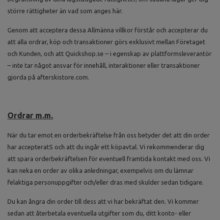
större rättigheter än vad som anges här.
Genom att acceptera dessa Allmänna villkor förstår och accepterar du
att alla ordrar, köp och transaktioner görs exklusivt mellan Företaget
och Kunden, och att Quickshop.se – i egenskap av plattformsleverantör
– inte tar något ansvar för innehåll, interaktioner eller transaktioner
gjorda på afterskistore.com.
Ordrar m.m.
När du tar emot en orderbekräftelse från oss betyder det att din order
har accepteratS och att du ingår ett köpavtal. Vi rekommenderar dig
att spara orderbekräftelsen för eventuell framtida kontakt med oss. Vi
kan neka en order av olika anledningar, exempelvis om du lämnar
felaktiga personuppgifter och/eller dras med skulder sedan tidigare.
Du kan ångra din order till dess att vi har bekräftat den. Vi kommer
sedan att återbetala eventuella utgifter som du, ditt konto- eller