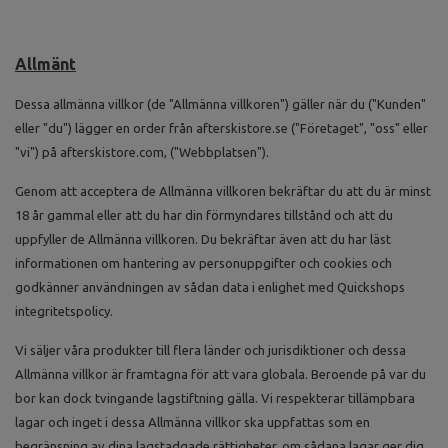
Allmänt
Dessa allmänna villkor (de "Allmänna villkoren") gäller när du ("Kunden"
eller "du") lägger en order från afterskistore.se ("Företaget", "oss" eller
"vi") på afterskistore.com, ("Webbplatsen").
Genom att acceptera de Allmänna villkoren bekräftar du att du är minst
18 år gammal eller att du har din förmyndares tillstånd och att du
uppfyller de Allmänna villkoren. Du bekräftar även att du har läst
informationen om hantering av personuppgifter och cookies och
godkänner användningen av sådan data i enlighet med Quickshops
integritetspolicy.
Vi säljer våra produkter till flera länder och jurisdiktioner och dessa
Allmänna villkor är framtagna för att vara globala. Beroende på var du
bor kan dock tvingande lagstiftning gälla. Vi respekterar tillämpbara
lagar och inget i dessa Allmänna villkor ska uppfattas som en
begränsning av dina lagstadgade rättigheter, om sådana lagar ger dig