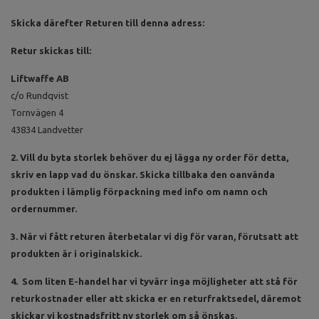
Skicka därefter Returen till denna adress:
Retur skickas till:
Liftwaffe AB
c/o Rundqvist
Tornvägen 4
43834 Landvetter
2. Vill du byta storlek behöver du ej lägga ny order för detta,
skriv en lapp vad du önskar. Skicka tillbaka den oanvända
produkten i lämplig förpackning med info om namn och
ordernummer.
3. När vi fått returen återbetalar vi dig för varan, förutsatt att
produkten är i originalskick.
4. Som liten E-handel har vi tyvärr inga möjligheter att stå för
returkostnader eller att skicka er en returfraktsedel, däremot
skickar vi kostnadsfritt ny storlek om så önskas.