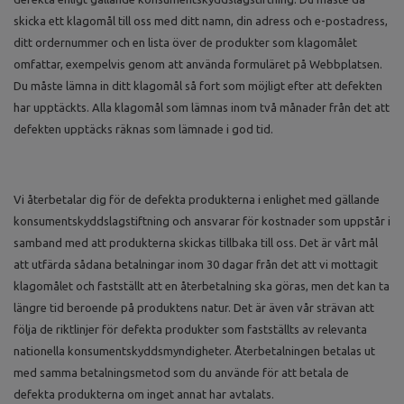
skicka ett klagomål till oss med ditt namn, din adress och e-postadress,
ditt ordernummer och en lista över de produkter som klagomålet
omfattar, exempelvis genom att använda formuläret på Webbplatsen.
Du måste lämna in ditt klagomål så fort som möjligt efter att defekten
har upptäckts. Alla klagomål som lämnas inom två månader från det att
defekten upptäcks räknas som lämnade i god tid.
Vi återbetalar dig för de defekta produkterna i enlighet med gällande
konsumentskyddslagstiftning och ansvarar för kostnader som uppstår i
samband med att produkterna skickas tillbaka till oss. Det är vårt mål
att utfärda sådana betalningar inom 30 dagar från det att vi mottagit
klagomålet och fastställt att en återbetalning ska göras, men det kan ta
längre tid beroende på produktens natur. Det är även vår strävan att
följa de riktlinjer för defekta produkter som fastställts av relevanta
nationella konsumentskyddsmyndigheter. Återbetalningen betalas ut
med samma betalningsmetod som du använde för att betala de
defekta produkterna om inget annat har avtalats.