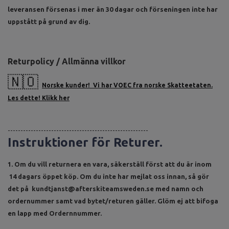
leveransen försenas i mer än 30 dagar och förseningen inte har
uppstått på grund av dig.
Returpolicy / Allmänna villkor
🇳🇴
Norske kunder! Vi har VOEC fra norske Skatteetaten.
Les dette! Klikk her
-------------------------------------------------------
Instruktioner för Returer.
1. Om du vill returnera en vara, säkerställ först att du är inom
14 dagars öppet köp. Om du inte har mejlat oss innan, så gör
det på
kundtjanst@afterskiteamsweden.se
med namn och
ordernummer samt vad bytet/returen gäller. Glöm ej att bifoga
en lapp med Ordernnummer.