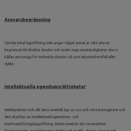
Ansvarsbegränsning
Såvida lokal lagstiftning inte anger något annat är vårt ansvar
begränsat till direkta skador och under inga omständigheter ska vi
hållas ansvariga för indirekta skador, så som inkomstbortfall eller
dylikt.
Intellektuella egendomsrättigheter
Webbplatsen och allt dess innehåll ägs av oss och våra licensgivare och
den skyddas av intellektuell egendoms- och
marknadsföringslagstiftning. Detta innebär att varumärken,
företagsnamn, produktnamn, bilder och grafik, design, layout och