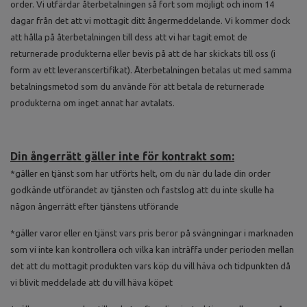
order. Vi utfärdar återbetalningen så fort som möjligt och inom 14
dagar från det att vi mottagit ditt ångermeddelande. Vi kommer dock
att hålla på återbetalningen till dess att vi har tagit emot de
returnerade produkterna eller bevis på att de har skickats till oss (i
form av ett leveranscertifikat). Återbetalningen betalas ut med samma
betalningsmetod som du använde för att betala de returnerade
produkterna om inget annat har avtalats.
Din ångerrätt gäller inte för kontrakt som:
*gäller en tjänst som har utförts helt, om du när du lade din order
godkände utförandet av tjänsten och fastslog att du inte skulle ha
någon ångerrätt efter tjänstens utförande
*gäller varor eller en tjänst vars pris beror på svängningar i marknaden
som vi inte kan kontrollera och vilka kan inträffa under perioden mellan
det att du mottagit produkten vars köp du vill häva och tidpunkten då
vi blivit meddelade att du vill häva köpet