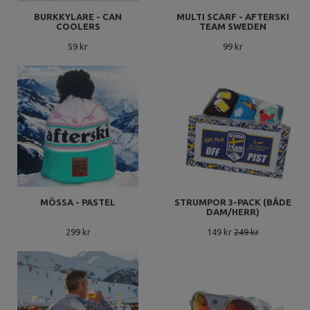
BURKKYLARE - CAN
MULTI SCARF - AFTERSKI
COOLERS
TEAM SWEDEN
59 kr
99 kr
MÖSSA - PASTEL
STRUMPOR 3-PACK (BÅDE
DAM/HERR)
299 kr
149 kr
249 kr