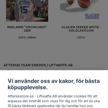
MIDLAYER ”SNOWCAMO”
GLACIER SEEKER WHITE -
2026
SOLGLASÖGON
399 kr
399 kr
299 kr
AFTERSKI TEAM SWEDEN / LIFTWAFFE AB
Vi förser Sveriges afterskiproffs med landslagsutrustning.
ANMÄL DIG TILL VÅRT NYHETSBREV
Vi använder oss av kakor, för bästa
Prenumerera
köpupplevelse.
Afterskistore.se - Liftwaffe AB använder cookies för att
anpassa det innehåll som visas för dig och för att du ska
få bästa tänkbara upplevelse när du handlar hos oss.