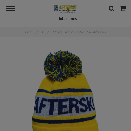
Inkl. moms
Hem
/
1
/
Mössa - Retro Reflex Gul Afterski