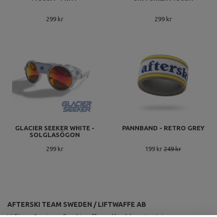
299 kr
299 kr
GLACIER SEEKER WHITE -
PANNBAND - RETRO GREY
SOLGLASÖGON
299 kr
199 kr
249 kr
AFTERSKI TEAM SWEDEN / LIFTWAFFE AB
Vi förser Sveriges afterskiproffs med landslagsutrustning.