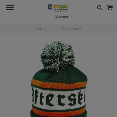
Inkl. moms
Hem
/
1
/
Mössa - Hunter