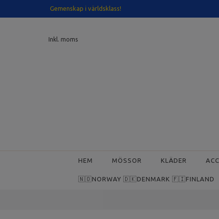
Gemenskap i världsklass!
Inkl. moms
HEM
MÖSSOR
KLÄDER
AC
🇳🇴NORWAY 🇩🇰DENMARK 🇫🇮FINLAND