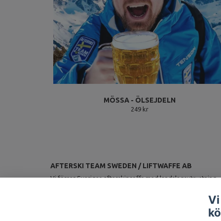
MÖSSA - ÖLSEJDELN
249 kr
AFTERSKI TEAM SWEDEN / LIFTWAFFE AB
Vi förser Sveriges afterskiproffs med landslagsutrustning.
Vi
kö