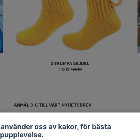
STRUMPA SEJDEL
149 kr
199 kr
ANMÄL DIG TILL VÅRT NYHETSBREV
Prenumerera
 använder oss av kakor, för bästa
pupplevelse.