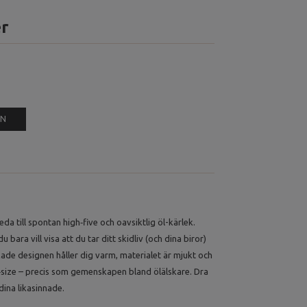
er
EN
da till spontan high‑five och oavsiktlig öl-kärlek.
u bara vill visa att du tar ditt skidliv (och dina biror)
ckade designen håller dig varm, materialet är mjukt och
‑size – precis som gemenskapen bland ölälskare. Dra
ina likasinnade.