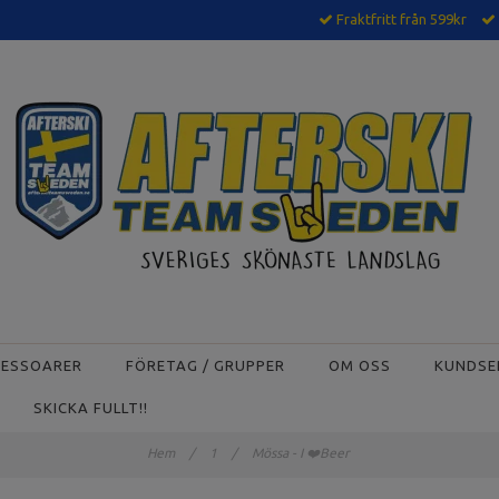
Fraktfritt från 599kr
CESSOARER
FÖRETAG / GRUPPER
OM OSS
KUNDSE
SKICKA FULLT!!
Hem
/
1
/
Mössa - I ❤️Beer