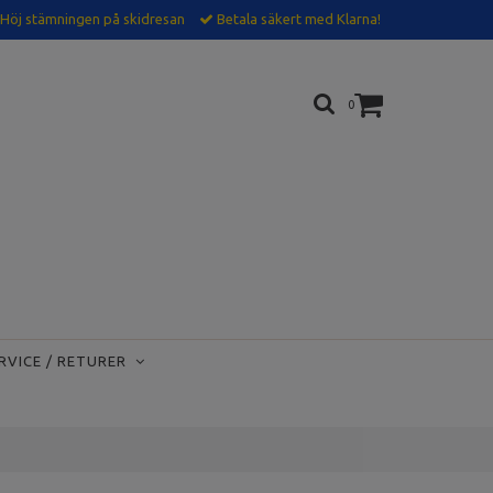
Höj stämningen på skidresan
Betala säkert med Klarna!
0
RVICE / RETURER