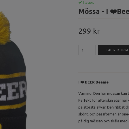
I lager.
Mössa - I ❤️Be
299 kr
LÄGG I KORG
I ❤️ BEER Beanie !
Varning: Den här mössan kan le
Perfekt för afterskin eller när d
på största allvar. Den ribbsti
skönt, och passformen är one
på dig mössan och skåla med d