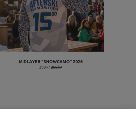
MIDLAYER ”SNOWCAMO” 2026
399 kr
399 kr