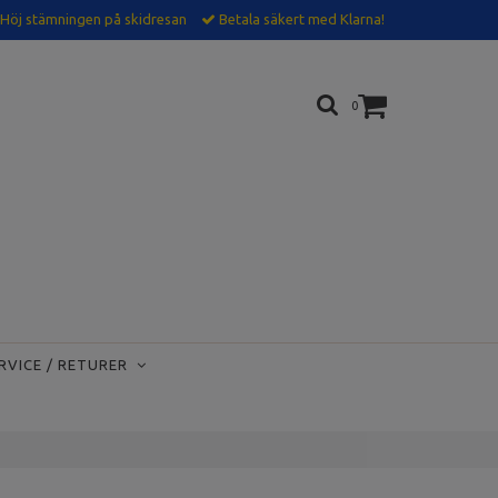
Höj stämningen på skidresan
Betala säkert med Klarna!
0
RVICE / RETURER