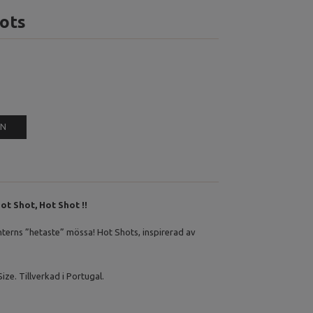
ots
EN
ot Shot, Hot Shot !!
nterns ”hetaste” mössa! Hot Shots, inspirerad av
ize. Tillverkad i Portugal.