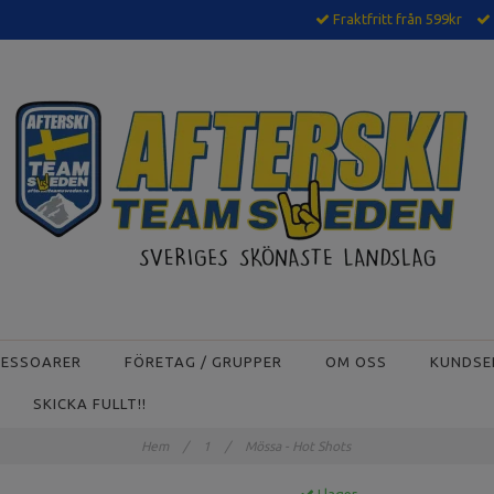
Fraktfritt från 599kr
CESSOARER
FÖRETAG / GRUPPER
OM OSS
KUNDSE
SKICKA FULLT!!
Hem
/
1
/
Mössa - Hot Shots