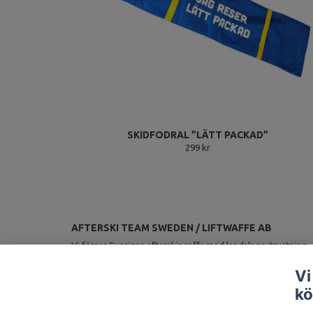
SKIDFODRAL ”LÄTT PACKAD”
299 kr
AFTERSKI TEAM SWEDEN / LIFTWAFFE AB
Vi förser Sveriges afterskiproffs med landslagsutrustning.
Vi
kö