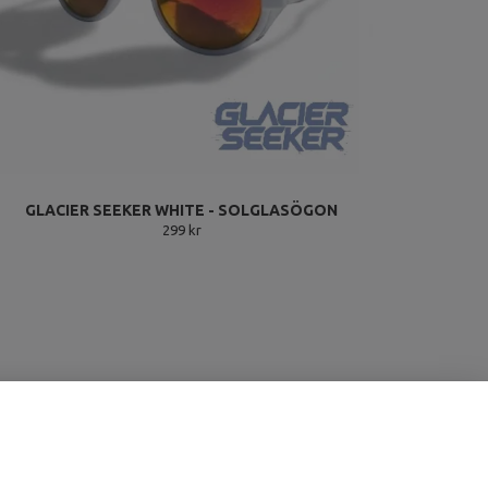
GLACIER SEEKER WHITE - SOLGLASÖGON
299 kr