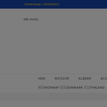
Gemenskap i världsklass!
Inkl. moms
HEM
MÖSSOR
KLÄDER
AC
🇳🇴NORWAY 🇩🇰DENMARK 🇫🇮FINLAND