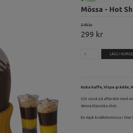
I lager.
Mössa - Hot Sh
349 kr
299 kr
LÄGG I KORG
Koka kaffe, Vispa grädde, H
Gör succé på afterskin med vi
denna klassiska shot.
En mjuk kvalitetsmössa i One S