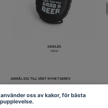
SKIDLÅS
149 kr
ANMÄL DIG TILL VÅRT NYHETSBREV
Prenumerera
 använder oss av kakor, för bästa
pupplevelse.