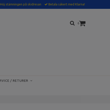
Höj stämningen på skidresan
Betala säkert med Klarna!
0
RVICE / RETURER