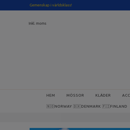
Gemenskap i världsklass!
Inkl. moms
HEM
MÖSSOR
KLÄDER
AC
🇳🇴NORWAY 🇩🇰DENMARK 🇫🇮FINLAND