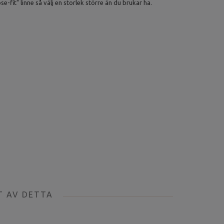
ose-fit" linne så välj en storlek större än du brukar ha.
T AV DETTA