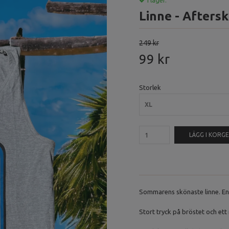
I lager.
Linne - Aftersk
249 kr
99 kr
Storlek
XL
LÄGG I KORG
Sommarens skönaste linne. En
Stort tryck på bröstet och ett 