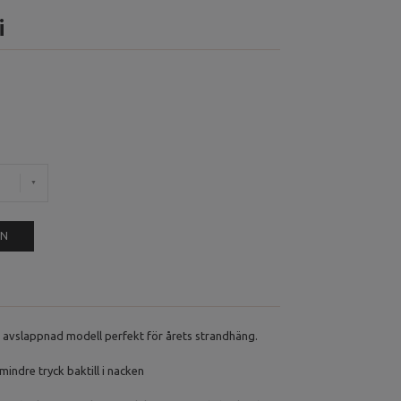
i
EN
 avslappnad modell perfekt för årets strandhäng.
mindre tryck baktill i nacken