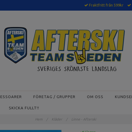
Fraktfritt från 599kr
CESSOARER
FÖRETAG / GRUPPER
OM OSS
KUNDSE
SKICKA FULLT!!
Hem
/
Kläder
/
Linne - Afterski