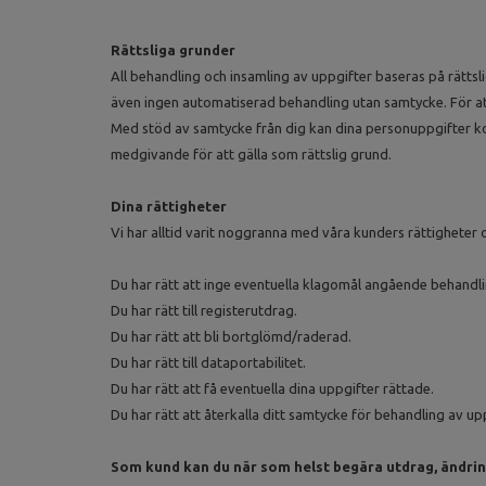
Rättsliga grunder
All behandling och insamling av uppgifter baseras på rättsl
även ingen automatiserad behandling utan samtycke. För at
Med stöd av samtycke från dig kan dina personuppgifter komm
medgivande för att gälla som rättslig grund.
Dina rättigheter
Vi har alltid varit noggranna med våra kunders rättigheter 
Du har rätt att inge eventuella klagomål angående behandli
Du har rätt till registerutdrag.
Du har rätt att bli bortglömd/raderad.
Du har rätt till dataportabilitet.
Du har rätt att få eventuella dina uppgifter rättade.
Du har rätt att återkalla ditt samtycke för behandling av up
Som kund kan du när som helst begära utdrag, ändring