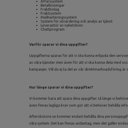
Affärssystem
Betallösningar
Fraktbolag
Fraktsystem
Mailhanteringssystem
System för utvärdering och analys av tjänst
Leverantör av nyhetsbrev
Chattprogram
Varför sparar vi dina uppgifter?
Uppgifterna sparas för att vi ska kunna erbjuda den service
av våra tjänster men även för att vi ska kunna dela med o
kampanjer. Vill du ej ta del av vår direktmarknadsföring är 
Hur länge sparar vi dina uppgifter?
Vi kommer bara att spara dina uppgifter så länge vi behöv
även finnas lagliga krav som gör att vi behöver behålla inf
Afterskistore.se kommer endast behålla dina personuppgifter
våra system. Det kan finnas undantag, men det gäller enda