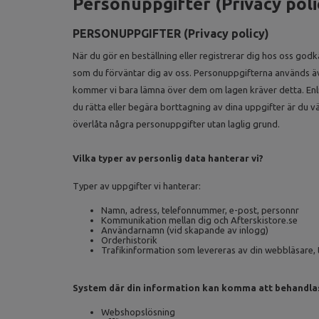
Personuppgifter (Privacy poli
PERSONUPPGIFTER (Privacy policy)
När du gör en beställning eller registrerar dig hos oss god
som du förväntar dig av oss. Personuppgifterna används äv
kommer vi bara lämna över dem om lagen kräver detta. Enligt 
du rätta eller begära borttagning av dina uppgifter är du
överlåta några personuppgifter utan laglig grund.
Vilka typer av personlig data hanterar vi?
Typer av uppgifter vi hanterar:
Namn, adress, telefonnummer, e-post, personnr
Kommunikation mellan dig och Afterskistore.se
Användarnamn (vid skapande av inlogg)
Orderhistorik
Trafikinformation som levereras av din webbläsare, 
System där din information kan komma att behandla
Webshopslösning