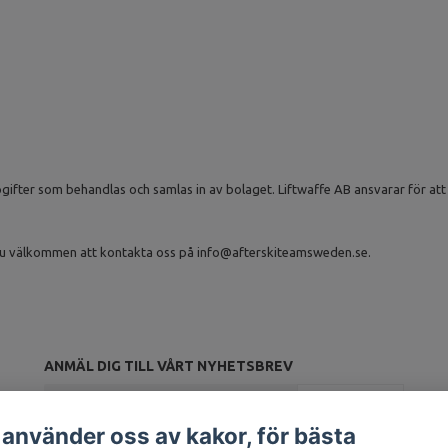
fter som behandlas och samlas in av bolaget. Liftwaffe AB ansvarar för att 
r du välkommen att kontakta oss på
info@afterskiteamsweden.se
.
ANMÄL DIG TILL VÅRT NYHETSBREV
Prenumerera
 använder oss av kakor, för bästa