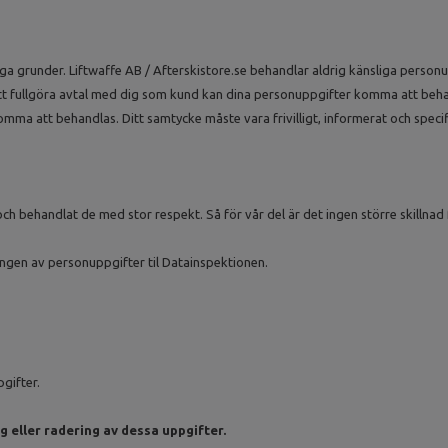
iga grunder. Liftwaffe AB / Afterskistore.se behandlar aldrig känsliga perso
t fullgöra avtal med dig som kund kan dina personuppgifter komma att behan
a att behandlas. Ditt samtycke måste vara frivilligt, informerat och specifik
och behandlat de med stor respekt. Så för vår del är det ingen större skillnad
ngen av personuppgifter til Datainspektionen.
pgifter.
 eller radering av dessa uppgifter.