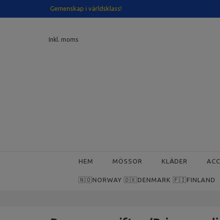
Gemenskap i världsklass!
Inkl. moms
HEM
MÖSSOR
KLÄDER
AC
🇳🇴NORWAY 🇩🇰DENMARK 🇫🇮FINLAND