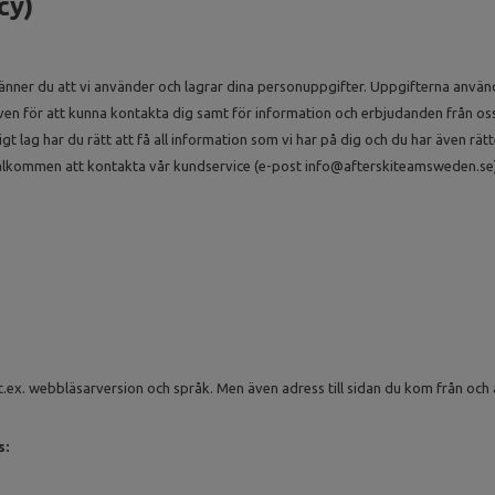
cy)
känner du att vi använder och lagrar dina personuppgifter. Uppgifterna använ
en för att kunna kontakta dig samt för information och erbjudanden från oss.
lag har du rätt att få all information som vi har på dig och du har även rätten
 välkommen att kontakta vår kundservice (e-post
info@afterskiteamsweden.se
t.ex. webbläsarversion och språk. Men även adress till sidan du kom från och
s: