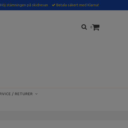
Höj stämningen på skidresan
Betala säkert med Klarna!
0
RVICE / RETURER