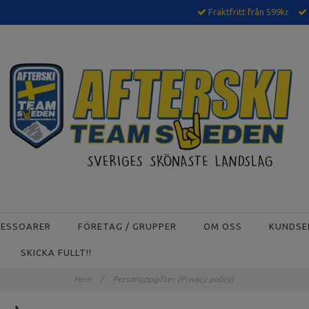
Fraktfritt från 599kr
CESSOARER
FÖRETAG / GRUPPER
OM OSS
KUNDSE
SKICKA FULLT!!
Hem
/
Personuppgifter (Privacy policy)