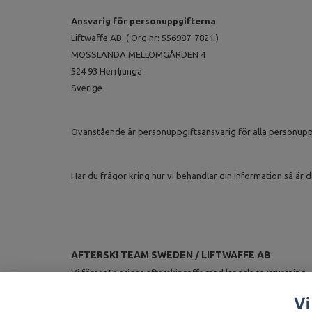
Ansvarig för personuppgifterna
Liftwaffe AB
(
Org.nr: 556987-7821 )
MOSSLANDA MELLOMGÅRDEN 4
524 93 Herrljunga
Sverige
Ovanstående är personuppgiftsansvarig för alla personuppgi
Har du frågor kring hur vi behandlar din information så ä
AFTERSKI TEAM SWEDEN / LIFTWAFFE AB
Vi förser Sveriges afterskiproffs med landslagsutrustning.
Vi