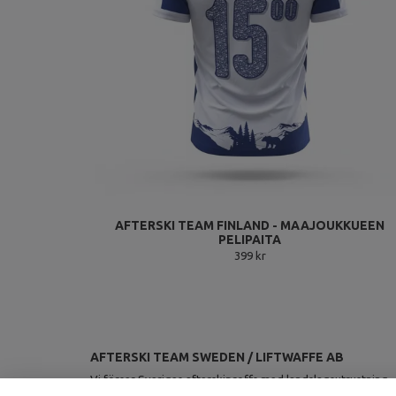
AFTERSKI TEAM FINLAND - MAAJOUKKUEEN
PELIPAITA
399 kr
AFTERSKI TEAM SWEDEN / LIFTWAFFE AB
Vi förser Sveriges afterskiproffs med landslagsutrustning.