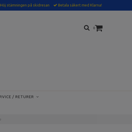
Höj stämningen på skidresan
Betala säkert med Klarna!
0
RVICE / RETURER
sa