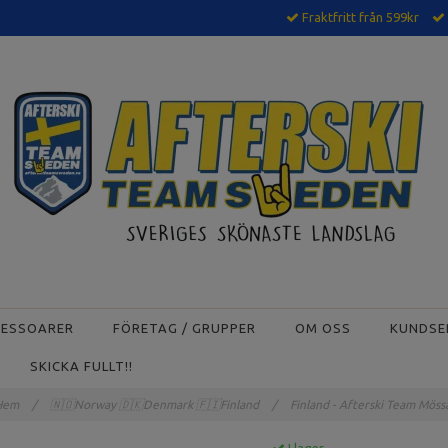
Fraktfritt från 599kr
CESSOARER
FÖRETAG / GRUPPER
OM OSS
KUNDSE
SKICKA FULLT!!
Hem
/
🇳🇴Norway 🇩🇰Denmark 🇫🇮Finland
/
Finland - Afterski Team Mös