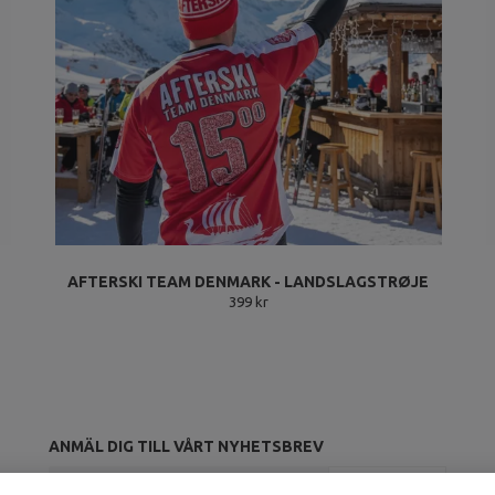
AFTERSKI TEAM DENMARK - LANDSLAGSTRØJE
399 kr
ANMÄL DIG TILL VÅRT NYHETSBREV
Prenumerera