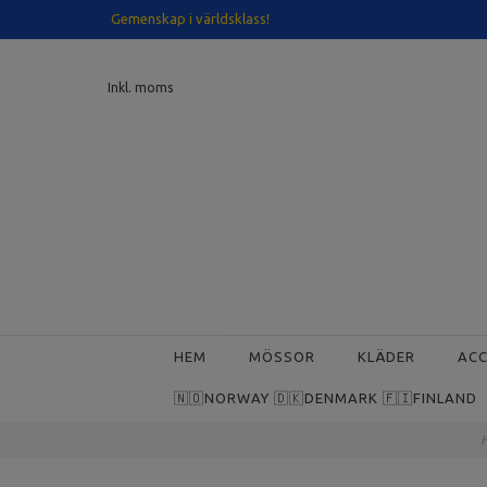
Gemenskap i världsklass!
Inkl. moms
HEM
MÖSSOR
KLÄDER
AC
🇳🇴NORWAY 🇩🇰DENMARK 🇫🇮FINLAND