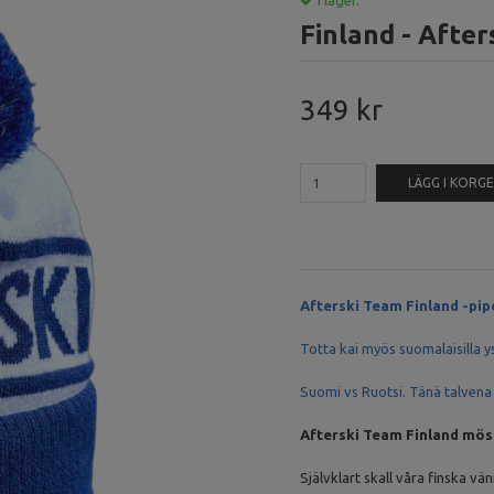
I lager.
Finland - Afte
349 kr
LÄGG I KORG
Afterski Team Finland -pip
Totta kai myös suomalaisilla 
Suomi vs Ruotsi. Tänä talvena
Afterski Team Finland mö
Självklart skall våra finska v