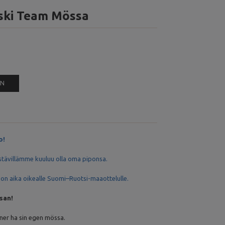
rski Team Mössa
EN
o!
ystävillämme kuuluu olla oma piponsa.
 on aika oikealle Suomi–Ruotsi-maaottelulle.
ssan!
änner ha sin egen mössa.