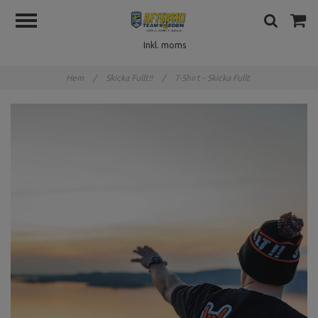
Inkl. moms
Hem
/
Skicka Fullt!!
/
T-Shirt - Skicka Fullt