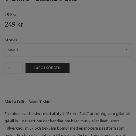
299 kr
249 kr
Storlek
Small
LÄGG I KORGEN
Skicka Fullt – Svart T-shirt
En stilren svart t-shirt med attityd. “Skicka Fullt” är för dig som gillar att
gå all in – oavsett om det handlar om bilar, musik eller livet i stort.
Tillverkad i mjuk och bekväm bomull med en modern passform som
funkar lika bra på event som till vardags. Diskret tryck framtill och ett