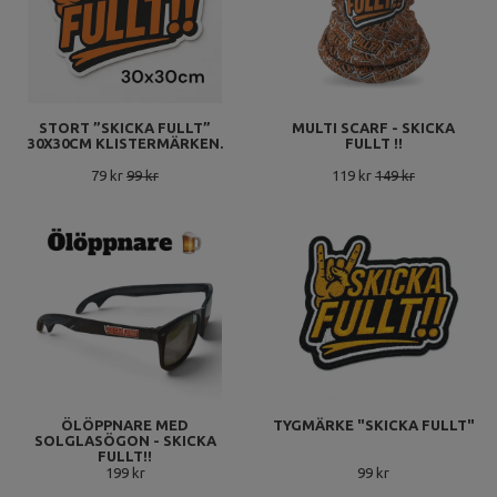
STORT ”SKICKA FULLT”
MULTI SCARF - SKICKA
30X30CM KLISTERMÄRKEN.
FULLT !!
79 kr
99 kr
119 kr
149 kr
ÖLÖPPNARE MED
TYGMÄRKE "SKICKA FULLT"
SOLGLASÖGON - SKICKA
FULLT!!
199 kr
99 kr