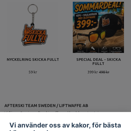
NYCKELRING SKICKA FULLT
SPECIAL DEAL - SKICKA
FULLT
59 kr
399 kr
498 kr
AFTERSKI TEAM SWEDEN / LIFTWAFFE AB
Vi förser Sveriges afterskiproffs med landslagsutrustning.
ANMÄL DIG TILL VÅRT NYHETSBREV
Vi använder oss av kakor, för bästa
Prenumerera