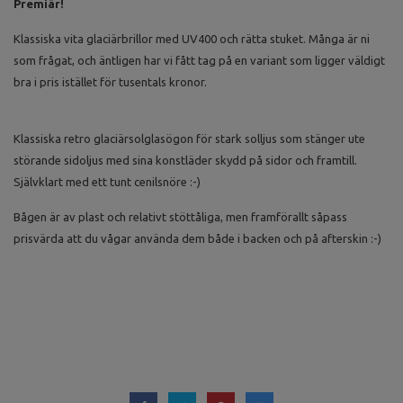
Premiär!
Klassiska vita glaciärbrillor med UV400 och rätta stuket. Många är ni
som frågat, och äntligen har vi fått tag på en variant som ligger väldigt
bra i pris istället för tusentals kronor.
Klassiska retro glaciärsolglasögon för stark solljus som stänger ute
störande sidoljus med sina
konstläder
skydd på sidor och framtill.
Självklart med ett tunt cenilsnöre :-)
Bågen är av plast och relativt stöttåliga, men framförallt såpass
prisvärda att du vågar använda dem både i backen och på afterskin :-)
Ole
Bramserud , Stig Helmer Olsson , Snowroller , Sällskapsresan ,
Afterskifest , Maskeradfest , Stig-H