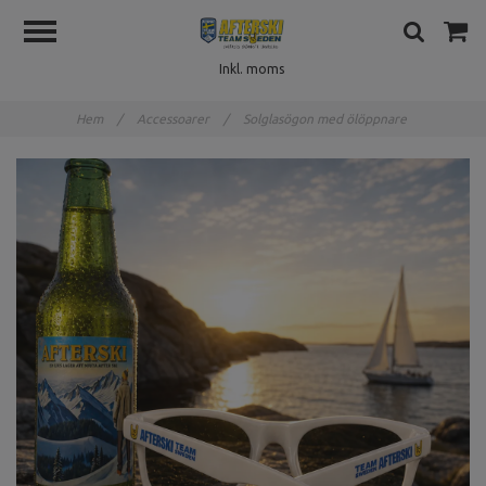
Inkl. moms
Hem
/
Accessoarer
/
Solglasögon med ölöppnare