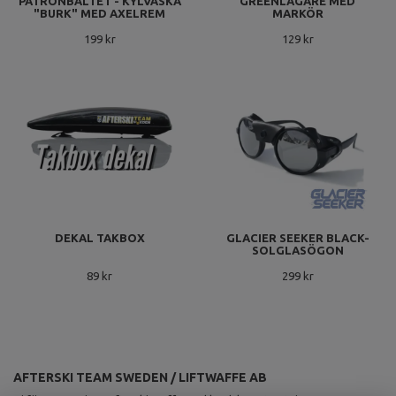
PATRONBÄLTET - KYLVÄSKA
GREENLAGARE MED
"BURK" MED AXELREM
MARKÖR
199 kr
129 kr
DEKAL TAKBOX
GLACIER SEEKER BLACK-
SOLGLASÖGON
89 kr
299 kr
AFTERSKI TEAM SWEDEN / LIFTWAFFE AB