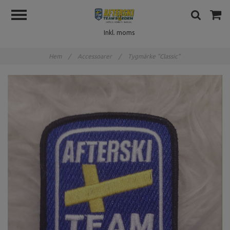
Inkl. moms
Hem
/
Accessoarer
/
Tygmärke "Classic"