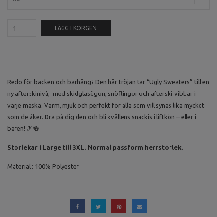
LÄGG I KORGEN
Redo för backen och barhäng? Den här tröjan tar “Ugly Sweaters” till en
ny afterskinivå, med skidglasögon, snöflingor och afterski‑vibbar i
varje maska. Varm, mjuk och perfekt för alla som vill synas lika mycket
som de åker. Dra på dig den och bli kvällens snackis i liftkön – eller i
baren! 🎿🍻
Storlekar i Large till 3XL. Normal passform herrstorlek.
Material : 100% Polyester