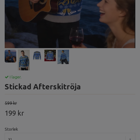
I lager.
Stickad Afterskitröja
599 kr
199 kr
Storlek
XL