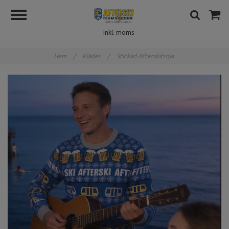
Inkl. moms
Hem
/
Kläder
/
Stickad Afterskitröja