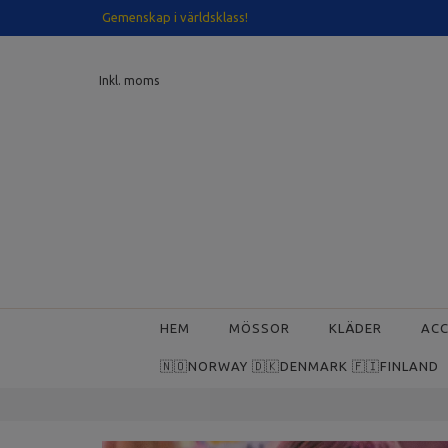
Gemenskap i världsklass!
Inkl. moms
HEM
MÖSSOR
KLÄDER
AC
🇳🇴NORWAY 🇩🇰DENMARK 🇫🇮FINLAND