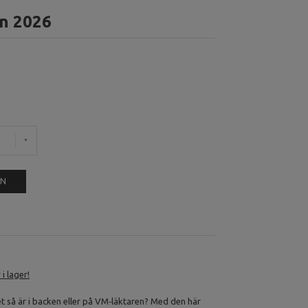
n 2026
EN
i lager!
t så är i backen eller på VM‑läktaren? Med den här