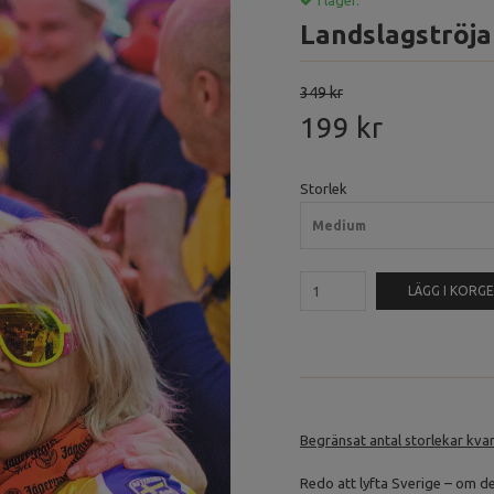
I lager.
Landslagströja
349 kr
199 kr
Storlek
Medium
LÄGG I KORG
Begränsat antal storlekar kvar 
Redo att lyfta Sverige – om de