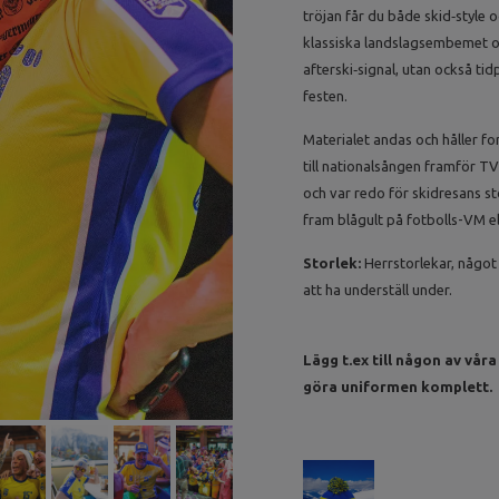
tröjan får du både skid‑style o
klassiska landslagsembemet o
afterski‑signal, utan också ti
festen.
Materialet andas och håller fo
till nationalsången framför T
och var redo för skidresans st
fram blågult på fotbolls-VM ell
Storlek:
Herrstorlekar, något 
att ha underställ under.
Lägg t.ex till någon av vår
göra uniformen komplett.