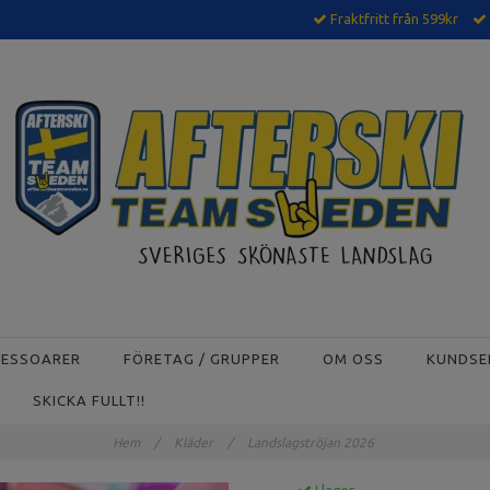
Fraktfritt från 599kr
CESSOARER
FÖRETAG / GRUPPER
OM OSS
KUNDSE
SKICKA FULLT!!
Hem
/
Kläder
/
Landslagströjan 2026