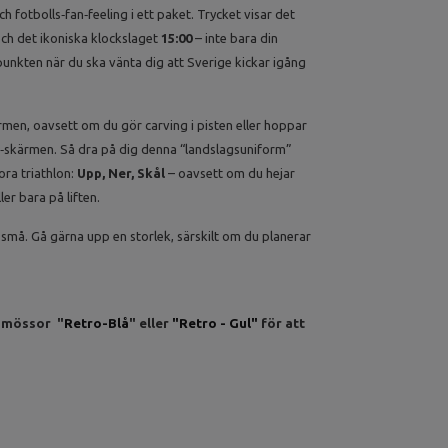
ch fotbolls‑fan‑feeling i ett paket. Trycket visar det
ch det ikoniska klockslaget
15:00
– inte bara din
dpunkten när du ska vänta dig att Sverige kickar igång
rmen, oavsett om du gör carving i pisten eller hoppar
V‑skärmen. Så dra på dig denna “landslagsuniform”
ora triathlon:
Upp, Ner, Skål
– oavsett om du hejar
er bara på liften.
små. Gå gärna upp en storlek, särskilt om du planerar
a mössor "
Retro-Blå
" eller
"Retro - Gul"
för att