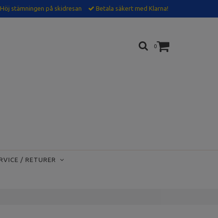
Höj stämningen på skidresan
Betala säkert med Klarna!
0
RVICE / RETURER