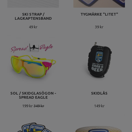
SKI STRAP /
TYGMÄRKE "LITET"
LAGKAPTENSBAND
49 kr
39 kr
SOL / SKIDGLASÖGON -
SKIDLÅS
SPREAD EAGLE
199 kr
349 kr
149 kr