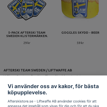
5-PACK AFTERSKI TEAM
GOGGLES SKYDD - BEER
SWEDEN KLISTERMÄRKEN.
29 kr
59 kr
AFTERSKI TEAM SWEDEN / LIFTWAFFE AB
Vi förser Sveriges afterskiproffs med landslagsutrustning.
ANMÄL DIG TILL VÅRT NYHETSBREV
Vi använder oss av kakor, för bästa
Prenumerera
köpupplevelse.
Afterskistore.se - Liftwaffe AB använder cookies för att
anpassa det innehåll som visas för dig och för att du ska