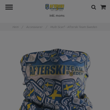
Inkl. moms
Hem
/
Accessoarer
/
Multi Scarf - Afterski Team Sweden