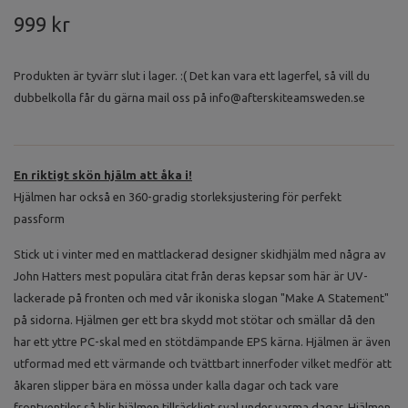
999 kr
Produkten är tyvärr slut i lager. :( Det kan vara ett lagerfel, så vill du
dubbelkolla får du gärna mail oss på
info@afterskiteamsweden.se
En riktigt skön hjälm att åka i!
Hjälmen har också en 360-gradig storleksjustering för perfekt
passform
Stick ut i vinter med en mattlackerad designer skidhjälm med några av
John Hatters mest populära citat från deras kepsar som här är UV-
lackerade på fronten och med vår ikoniska slogan "Make A Statement"
på sidorna. Hjälmen ger ett bra skydd mot stötar och smällar då den
har ett yttre PC-skal med en stötdämpande EPS kärna. Hjälmen är även
utformad med ett värmande och tvättbart innerfoder vilket medför att
åkaren slipper bära en mössa under kalla dagar och tack vare
frontventiler så blir hjälmen tillräckligt sval under varma dagar. Hjälmen