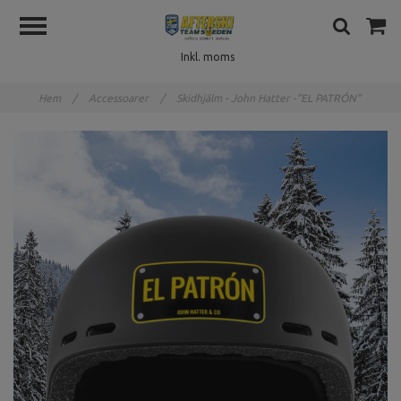
Inkl. moms
Hem
/
Accessoarer
/
Skidhjälm - John Hatter -”EL PATRÓN”