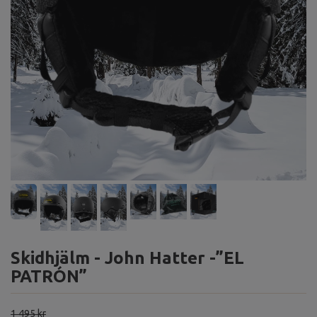
Skidhjälm - John Hatter -”EL
PATRÓN”
1 495 kr