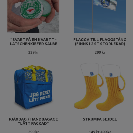
”SVART PÅ EN KVART ” -
FLAGGA TILL FLAGGSTÅNG
LATSCHENKIEFER SALBE
(FINNS I 2 ST STORLEKAR)
229 kr
299 kr
PJÄXBAG / HANDBAGAGE
STRUMPA SEJDEL
”LÄTT PACKAD”
299 kr
149 kr
199 kr