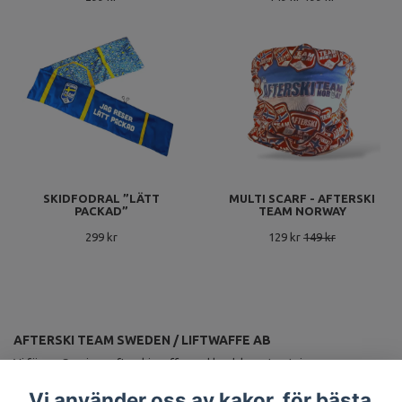
SKIDFODRAL ”LÄTT
MULTI SCARF - AFTERSKI
PACKAD”
TEAM NORWAY
299 kr
129 kr
149 kr
AFTERSKI TEAM SWEDEN / LIFTWAFFE AB
Vi förser Sveriges afterskiproffs med landslagsutrustning.
ANMÄL DIG TILL VÅRT NYHETSBREV
Vi använder oss av kakor, för bästa