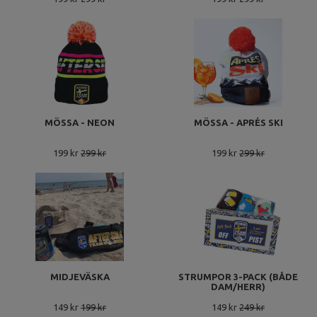
MÖSSA - NEON
MÖSSA - APRÉS SKI
199 kr
299 kr
199 kr
299 kr
MIDJEVÄSKA
STRUMPOR 3-PACK (BÅDE
DAM/HERR)
149 kr
199 kr
149 kr
249 kr