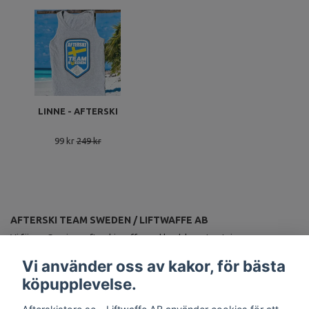
LINNE - AFTERSKI
99 kr
249 kr
AFTERSKI TEAM SWEDEN / LIFTWAFFE AB
Vi förser Sveriges afterskiproffs med landslagsutrustning.
ANMÄL DIG TILL VÅRT NYHETSBREV
Vi använder oss av kakor, för bästa
Prenumerera
köpupplevelse.