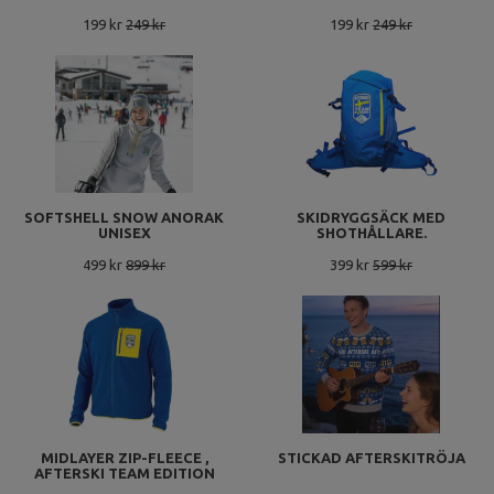
199 kr
249 kr
199 kr
249 kr
SOFTSHELL SNOW ANORAK
SKIDRYGGSÄCK MED
UNISEX
SHOTHÅLLARE.
499 kr
899 kr
399 kr
599 kr
MIDLAYER ZIP-FLEECE ,
STICKAD AFTERSKITRÖJA
AFTERSKI TEAM EDITION